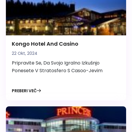
Kongo Hotel And Casino
22 Okt, 2024
Pripravite Se, Da Svojo Igralno Izkušnjo
Ponesete V Stratosfero S Casoo-Jevim
PREBERI VEČ