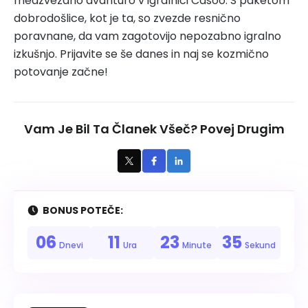
medzvezdno avanturo v igralnici Casoo.
S paketom
dobrodošlice, kot je ta, so zvezde resnično
poravnane, da vam zagotovijo nepozabno igralno
izkušnjo.
Prijavite se še danes in naj se kozmično
potovanje začne!
Vam Je Bil Ta Članek Všeč? Povej Drugim
BONUS POTEČE:
06
11
23
34
Dnevi
Ura
Minute
Sekund