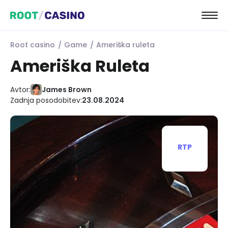
Root casino
Game
Ameriška ruleta
Ameriška Ruleta
Avtor:
James Brown
Zadnja posodobitev:
23.08.2024
RTP