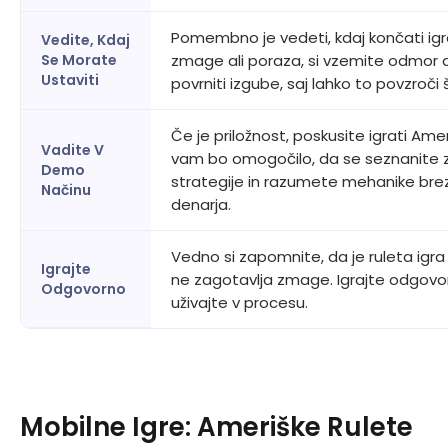
Pomembno je vedeti, kdaj končati igro
Vedite, Kdaj
Se Morate
zmage ali poraza, si vzemite odmor a
Ustaviti
povrniti izgube, saj lahko to povzroči 
Če je priložnost, poskusite igrati Am
Vadite V
vam bo omogočilo, da se seznanite z i
Demo
strategije in razumete mehanike bre
Načinu
denarja.
Vedno si zapomnite, da je ruleta igra
Igrajte
ne zagotavlja zmage. Igrajte odgovor
Odgovorno
uživajte v procesu.
Mobilne Igre: Ameriške Rulete