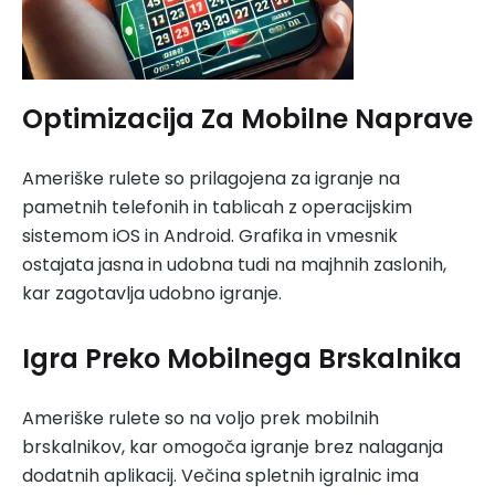
Optimizacija Za Mobilne Naprave
Ameriške rulete so prilagojena za igranje na
pametnih telefonih in tablicah z operacijskim
sistemom iOS in Android. Grafika in vmesnik
ostajata jasna in udobna tudi na majhnih zaslonih,
kar zagotavlja udobno igranje.
Igra Preko Mobilnega Brskalnika
Ameriške rulete so na voljo prek mobilnih
brskalnikov, kar omogoča igranje brez nalaganja
dodatnih aplikacij. Večina spletnih igralnic ima