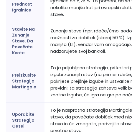
igralnice na 5,26 %. To pomeni, da s
Prednost
nekoliko manjše kot pri evropski rulet
Igralnice
stave.
Stavite Na
Zunanje stave (npr. rdeče/črno, sodo/
Zunanje
možnosti za dobitek (skoraj 50 %). Izp
Stave, Da
manjša (1:1), vendar vam omogočajo, d
Povečate
nadzorujete svoj bankroll.
Kvote
To je priljubljena strategija, pri kater
izgubi zunanjih stav (na primer rdeče
Preizkusite
Strategijo
pokrijete prejšnje izgube in ustvarit
Martingale
previdni: ta strategija zahteva velik b
znatne izgube, če igra ne gre po načr
To je nasprotna strategija Martingale
Uporabite
stavo, da povečate dobiček med ni
Strategijo
stavo in če zmagate, podvojite stavo
Gesel
prvotno stavo.