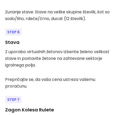
Zunanje stave: Stave na velike skupine številk, kot so
sodo/liho, rdeče/črno, ducat (12 številk).
Stava
Z uporabo virtualnih žetonov izberite želeno velikost
stave in postavite žetone na zahtevane sektorje
igralnega polja.
Prepričajte se, da vaša cena ustreza vašemu
proračunu.
Zagon Kolesa Rulete