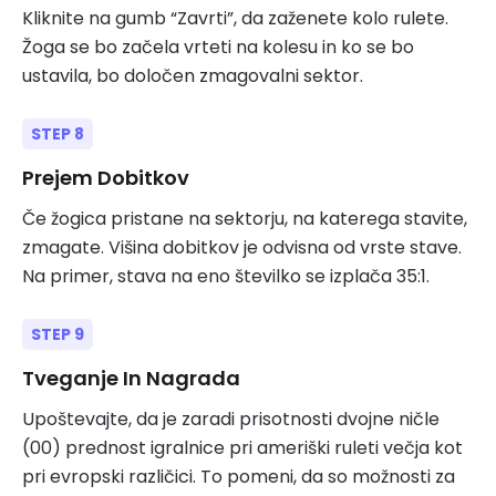
Kliknite na gumb “Zavrti”, da zaženete kolo rulete.
Žoga se bo začela vrteti na kolesu in ko se bo
ustavila, bo določen zmagovalni sektor.
Prejem Dobitkov
Če žogica pristane na sektorju, na katerega stavite,
zmagate. Višina dobitkov je odvisna od vrste stave.
Na primer, stava na eno številko se izplača 35:1.
Tveganje In Nagrada
Upoštevajte, da je zaradi prisotnosti dvojne ničle
(00) prednost igralnice pri ameriški ruleti večja kot
pri evropski različici. To pomeni, da so možnosti za