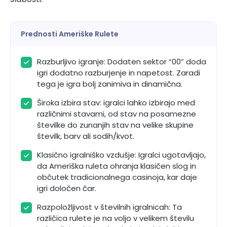
Prednosti Ameriške Rulete
Razburljivo igranje: Dodaten sektor “00” doda
igri dodatno razburjenje in napetost. Zaradi
tega je igra bolj zanimiva in dinamična.
Široka izbira stav: igralci lahko izbirajo med
različnimi stavami, od stav na posamezne
številke do zunanjih stav na velike skupine
številk, barv ali sodih/kvot.
Klasično igralniško vzdušje: Igralci ugotavljajo,
da Ameriška ruleta ohranja klasičen slog in
občutek tradicionalnega casinoja, kar daje
igri določen čar.
Razpoložljivost v številnih igralnicah: Ta
različica rulete je na voljo v velikem številu