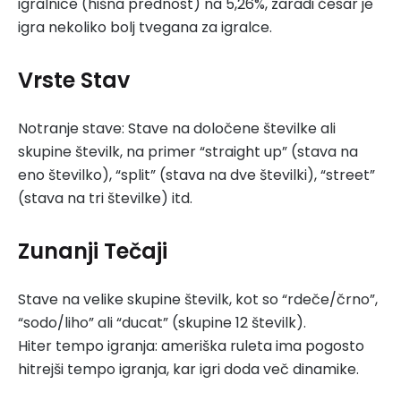
igralnice (hišna prednost) na 5,26%, zaradi česar je
igra nekoliko bolj tvegana za igralce.
Vrste Stav
Notranje stave: Stave na določene številke ali
skupine številk, na primer “straight up” (stava na
eno številko), “split” (stava na dve številki), “street”
(stava na tri številke) itd.
Zunanji Tečaji
Stave na velike skupine številk, kot so “rdeče/črno”,
“sodo/liho” ali “ducat” (skupine 12 številk).
Hiter tempo igranja: ameriška ruleta ima pogosto
hitrejši tempo igranja, kar igri doda več dinamike.