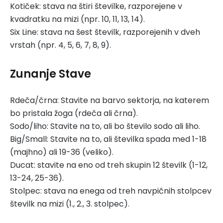
Kotiček: stava na štiri številke, razporejene v
kvadratku na mizi (npr. 10, 11, 13, 14).
Six Line: stava na šest številk, razporejenih v dveh
vrstah (npr. 4, 5, 6, 7, 8, 9).
Zunanje Stave
Rdeča/črna: Stavite na barvo sektorja, na katerem
bo pristala žoga (rdeča ali črna).
Sodo/liho: Stavite na to, ali bo število sodo ali liho.
Big/Small: Stavite na to, ali številka spada med 1-18
(majhno) ali 19-36 (veliko).
Ducat: stavite na eno od treh skupin 12 številk (1-12,
13-24, 25-36).
Stolpec: stava na enega od treh navpičnih stolpcev
številk na mizi (1., 2., 3. stolpec).