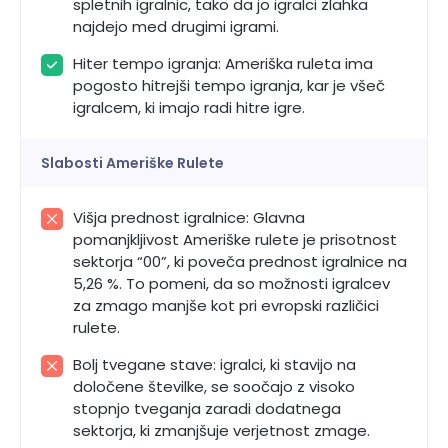
spletnih igralnic, tako da jo igralci zlahka
najdejo med drugimi igrami.
Hiter tempo igranja: Ameriška ruleta ima
pogosto hitrejši tempo igranja, kar je všeč
igralcem, ki imajo radi hitre igre.
Slabosti Ameriške Rulete
Višja prednost igralnice: Glavna
pomanjkljivost Ameriške rulete je prisotnost
sektorja “00”, ki poveča prednost igralnice na
5,26 %. To pomeni, da so možnosti igralcev
za zmago manjše kot pri evropski različici
rulete.
Bolj tvegane stave: igralci, ki stavijo na
določene številke, se soočajo z visoko
stopnjo tveganja zaradi dodatnega
sektorja, ki zmanjšuje verjetnost zmage.