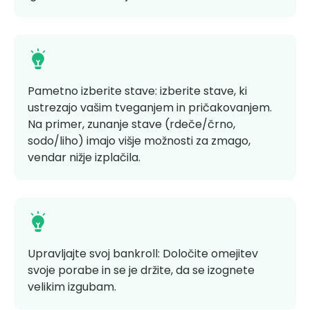
Pametno izberite stave: izberite stave, ki
ustrezajo vašim tveganjem in pričakovanjem.
Na primer, zunanje stave (rdeče/črno,
sodo/liho) imajo višje možnosti za zmago,
vendar nižje izplačila.
Upravljajte svoj bankroll: Določite omejitev
svoje porabe in se je držite, da se izognete
velikim izgubam.