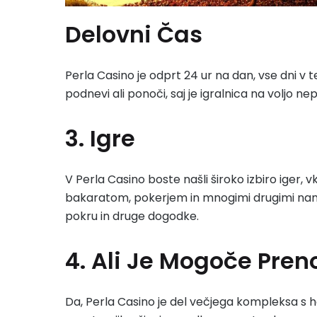
Delovni Čas
Perla Casino je odprt 24 ur na dan, vse dni v te
podnevi ali ponoči, saj je igralnica na voljo ne
3. Igre
V Perla Casino boste našli široko izbiro iger, 
bakaratom, pokerjem in mnogimi drugimi namiz
pokru in druge dogodke.
4. Ali Je Mogoče Preno
Da, Perla Casino je del večjega kompleksa s h