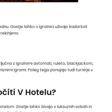
dnu. Gostje lahko v igralnici uživajo kadarkoli
prekinjeno.
vključno z igralnimi avtomati, ruleto, blackjackom,
nimi igrami. Poleg tega ponujajo tudi turnirje v
čiti V Hotelu?
otelom. Gostje lahko bivajo v luksuznih sobah in