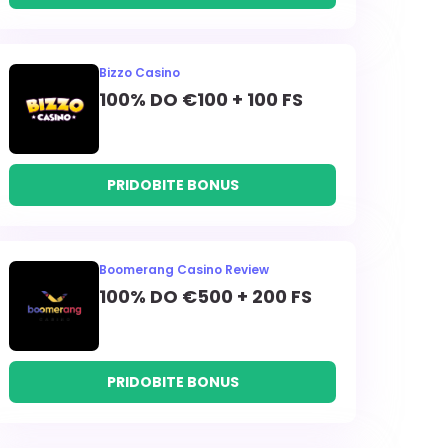
Bizzo Casino
100% DO €100 + 100 FS
PRIDOBITE BONUS
Boomerang Casino Review
100% DO €500 + 200 FS
PRIDOBITE BONUS